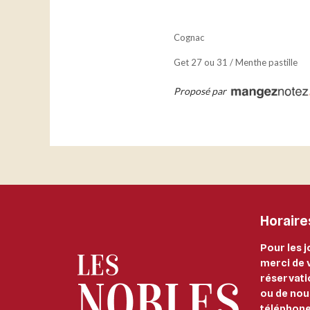
Cognac
Get 27 ou 31 / Menthe pastille
Proposé par
Horaire
Pour les j
merci de 
réservati
ou de nou
téléphon