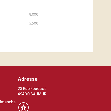
8.00€
5.50€
Adresse
23 Rue Fouquet
49400 SAUMUR
dimanche
r